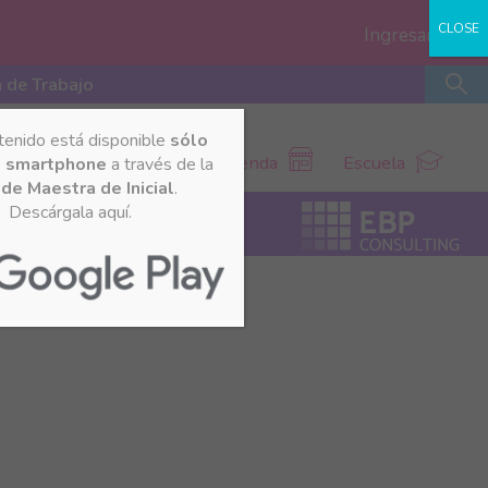
CLOSE
Ingresar
 de Trabajo
tenido está disponible
sólo
Tienda
Escuela
u smartphone
a través de la
de Maestra de Inicial
.
Descárgala aquí.