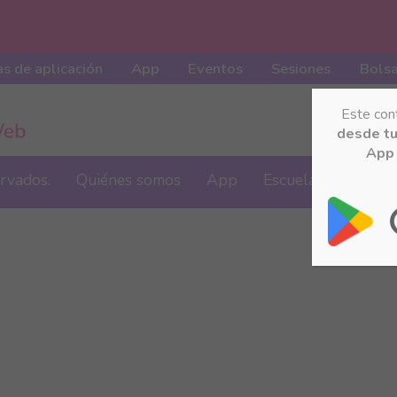
s de aplicación
App
Eventos
Sesiones
Bolsa
Este con
desde t
App 
ervados.
Quiénes somos
App
Escuela