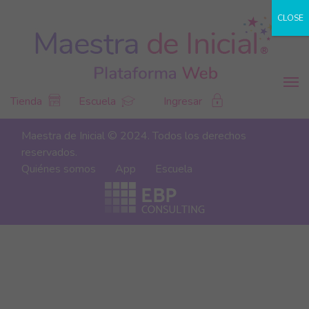
CLOSE
Tienda
Escuela
Ingresar
Maestra de Inicial © 2024. Todos los derechos
reservados.
Quiénes somos
App
Escuela