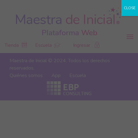
CLOSE
Tienda
Escuela
Ingresar
Maestra de Inicial © 2024. Todos los derechos
reservados.
Quiénes somos
App
Escuela