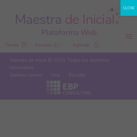
CLOSE
Tienda
Escuela
Ingresar
Maestra de Inicial © 2024. Todos los derechos
reservados.
Quiénes somos
App
Escuela