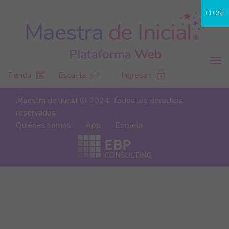
CLOSE
Tienda
Escuela
Ingresar
Maestra de Inicial © 2024. Todos los derechos
reservados.
Quiénes somos
App
Escuela