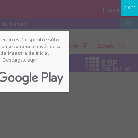
CLOSE
Ingresar
 de Trabajo
tenido está disponible
sólo
Tienda
Escuela
u smartphone
a través de la
de Maestra de Inicial
.
Descárgala aquí.