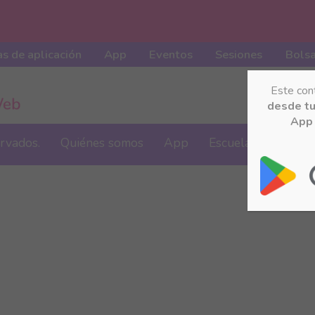
s de aplicación
App
Eventos
Sesiones
Bolsa
Este con
desde t
App 
ervados.
Quiénes somos
App
Escuela