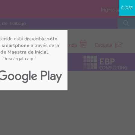
CLOSE
Ingresar
 de Trabajo
tenido está disponible
sólo
Tienda
Escuela
u smartphone
a través de la
de Maestra de Inicial
.
Descárgala aquí.