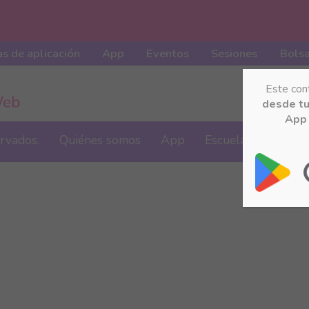
s de aplicación
App
Eventos
Sesiones
Bolsa
Este con
desde t
App 
ervados.
Quiénes somos
App
Escuela