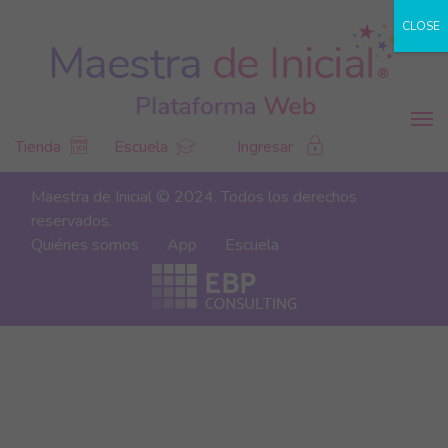
CLOSE
Tienda
Escuela
Ingresar
Maestra de Inicial © 2024. Todos los derechos
reservados.
Quiénes somos
App
Escuela