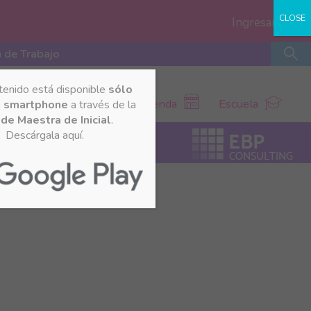
CLOSE
Ingresar
 de Trabajo
tenido está disponible
sólo
Tienda
Escuela
u smartphone
a través de la
de Maestra de Inicial
.
Descárgala aquí.