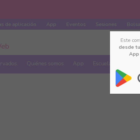
s de aplicación
App
Eventos
Sesiones
Bolsa
Este con
desde t
App 
ervados.
Quiénes somos
App
Escuela