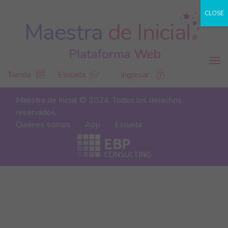
CLOSE
Tienda
Escuela
Ingresar
Maestra de Inicial © 2024. Todos los derechos
reservados.
Quiénes somos
App
Escuela