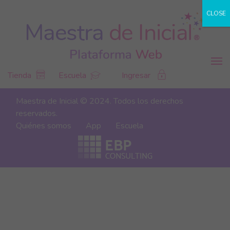
CLOSE
Tienda
Escuela
Ingresar
Maestra de Inicial © 2024. Todos los derechos
reservados.
Quiénes somos
App
Escuela