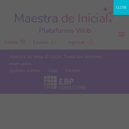
CLOSE
Tienda
Escuela
Ingresar
Maestra de Inicial © 2024. Todos los derechos
reservados.
Quiénes somos
App
Escuela