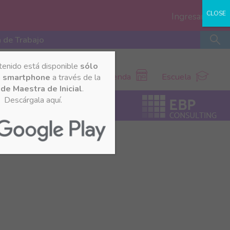
CLOSE
Ingresar
 de Trabajo
tenido está disponible
sólo
Tienda
Escuela
u smartphone
a través de la
de Maestra de Inicial
.
Descárgala aquí.