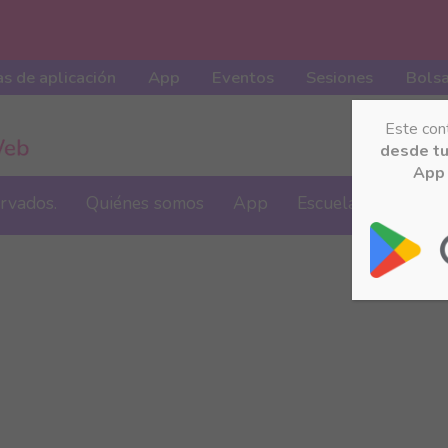
s de aplicación
App
Eventos
Sesiones
Bolsa
Este con
desde t
App 
ervados.
Quiénes somos
App
Escuela