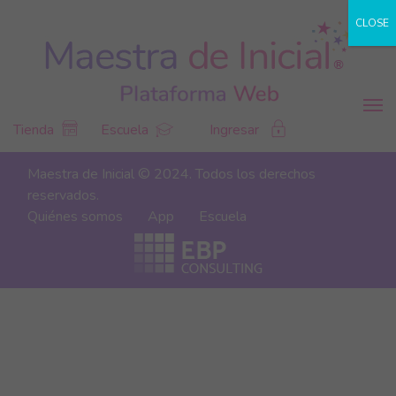
CLOSE
Tienda
Escuela
Ingresar
Maestra de Inicial © 2024. Todos los derechos
reservados.
Quiénes somos
App
Escuela