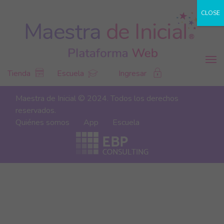
CLOSE
Tienda
Escuela
Ingresar
Maestra de Inicial © 2024. Todos los derechos
reservados.
Quiénes somos
App
Escuela